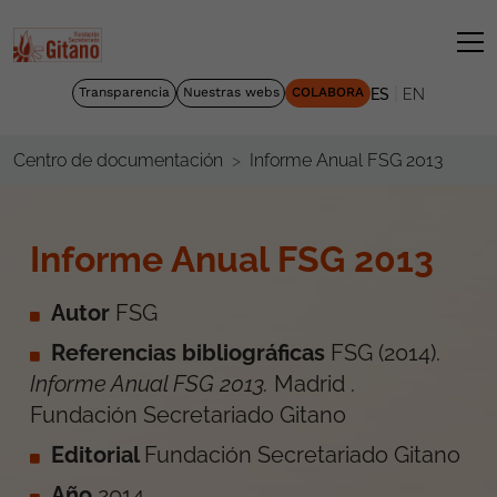
|
Transparencia
Nuestras webs
COLABORA
ES
EN
Informe Anual FSG 2013
Centro de documentación
Informe Anual FSG 2013
Autor
FSG
Referencias bibliográficas
FSG
(
2014
).
Informe Anual FSG 2013
.
Madrid
.
Fundación Secretariado Gitano
Editorial
Fundación Secretariado Gitano
Año
2014