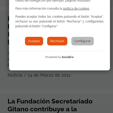
hábito de navegación (por ejemplo, páginas visitadas).
Para más información consulta la
política de cookies
.
FSG comparte con la Comisión
Puedes aceptar todas las cookies pulsando el botón "Aceptar",
rechazar su uso pulsando el botón "Rechazar" y configurarlas
Europea sus ideas sobre el
pulsando el botón "Configurar".
futuro del Mercado Interior de
la UE
Aceptar
Rechazar
Configurar
desfavorecidos tales como los gitanos,
Powered by
SocialCo
especialmente los que vienen de
Europa
del
Este, que a menudo no pueden disfrutar de los
Noticia / 14 de Marzo de 2011
La Fundación Secretariado
Gitano contribuye a la