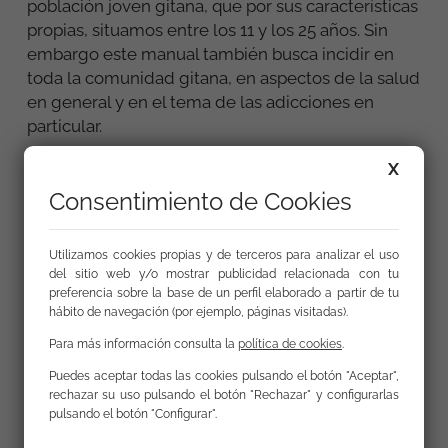
población joven gitana, que por sus características
propias, situamos entre los 11 y los 25 años. Sin
embargo este manual también busca incidir en
toda la comunidad gitana, en aspectos de la salud
en general y en el tema de las adicciones en
particular.
Está dirigido a las y los profesionales de la salud
X
que trabajan en centros de atención primaria, en
Consentimiento de Cookies
centros hospitalarios y servicios de urgencia, así
como en centros de atención y/o prevención de
Utilizamos cookies propias y de terceros para analizar el uso
consumos de sustancias.
del sitio web y/o mostrar publicidad relacionada con tu
preferencia sobre la base de un perfil elaborado a partir de tu
Es un manual en el que se presenta un marco
hábito de navegación (por ejemplo, páginas visitadas).
teórico que sustenta la propuesta práctica que se
Para más información consulta la
política de cookies
.
ofrecerá para trabajar con las y los profesionales
de la salud. La metodología se basa en una
Puedes aceptar todas las cookies pulsando el botón "Aceptar",
rechazar su uso pulsando el botón "Rechazar" y configurarlas
propuesta dialéctica, que parte de los
pulsando el botón "Configurar".
conocimientos, la práctica y la concepción que
tienen las y los profesionales de la salud con