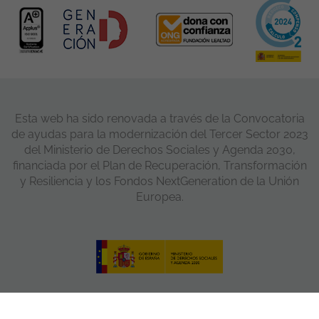
Esta web ha sido renovada a través de la Convocatoria
de ayudas para la modernización del Tercer Sector 2023
del Ministerio de Derechos Sociales y Agenda 2030,
financiada por el Plan de Recuperación, Transformación
y Resiliencia y los Fondos NextGeneration de la Unión
Europea.