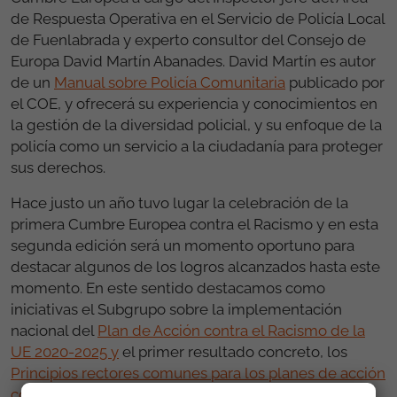
de Respuesta Operativa en el Servicio de Policía Local
de Fuenlabrada y experto consultor del Consejo de
Europa David Martín Abanades.
David Martín es autor
de un
Manual sobre Policía Comunitaria
publicado por
el COE, y ofrecerá su experiencia y conocimientos en
la gestión de la diversidad policial, y su enfoque de la
policía
como un servicio a la ciudadanía para proteger
sus derechos.
Hace justo un año tuvo lugar la celebración de la
primera Cumbre Europea contra el Racismo y en esta
segunda edición será un momento oportuno para
destacar algunos de los logros alcanzados hasta este
momento. En este sentido destacamos como
iniciativas el Subgrupo sobre la implementación
nacional del
Plan de Acción contra el Racismo de la
UE 2020-2025 y
el primer resultado concreto, los
Principios rectores comunes para los planes de acción
contra el racismo y la discriminación racial
. También