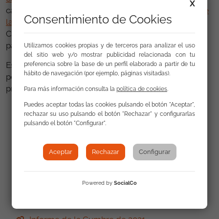
X
cabe mencionar la creación del
Foro Permanente de
Consentimiento de Cookies
la Sociedad Civil contra el Racismo
, que apoya a la
Comisión en la implementación del plan de acción y
participa en una variedad de procesos consultivos.
Utilizamos cookies propias y de terceros para analizar el uso
del sitio web y/o mostrar publicidad relacionada con tu
Esta II Cumbre Europea contra el Racismo de 2022
preferencia sobre la base de un perfil elaborado a partir de tu
hábito de navegación (por ejemplo, páginas visitadas).
podrá ser seguida desde
la web
habilitada para ello,
previa inscripción y registro.
Para más información consulta la
política de cookies
.
Puedes aceptar todas las cookies pulsando el botón "Aceptar",
rechazar su uso pulsando el botón "Rechazar" y configurarlas
pulsando el botón "Configurar".
Enlaces
Aceptar
Rechazar
Configurar
WEB Welcome to the European Anti-Racism
Powered by
SocialCo
Summit