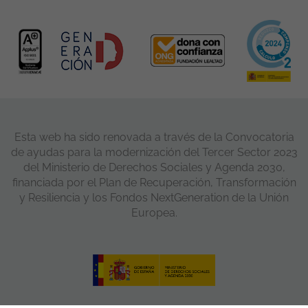
Esta web ha sido renovada a través de la Convocatoria
de ayudas para la modernización del Tercer Sector 2023
del Ministerio de Derechos Sociales y Agenda 2030,
financiada por el Plan de Recuperación, Transformación
y Resiliencia y los Fondos NextGeneration de la Unión
Europea.