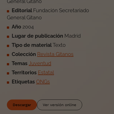
General Gitano
Editorial
Fundación Secretariado
General Gitano
Año
2004
Lugar de publicación
Madrid
Tipo de material
Texto
Colección
Revista Gitanos
Temas
Juventud
Territorios
Estatal
Etiquetas
ONGs
Descargar
Ver versión online