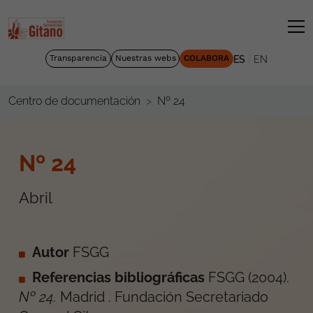
|
Transparencia
Nuestras webs
COLABORA
ES
EN
Nº 24
Centro de documentación
Nº 24
Abril
Autor
FSGG
Referencias bibliográficas
FSGG
(
2004
).
Nº 24
.
Madrid
.
Fundación Secretariado