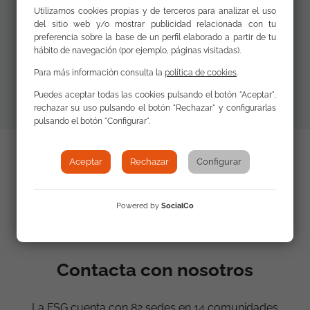
Utilizamos cookies propias y de terceros para analizar el uso
del sitio web y/o mostrar publicidad relacionada con tu
Materiales
preferencia sobre la base de un perfil elaborado a partir de tu
Revista
hábito de navegación (por ejemplo, páginas visitadas).
adicionales
completa (23.3 MB)
Para más información consulta la
política de cookies
.
Puedes aceptar todas las cookies pulsando el botón "Aceptar",
rechazar su uso pulsando el botón "Rechazar" y configurarlas
pulsando el botón "Configurar".
Aceptar
Rechazar
Configurar
Powered by
SocialCo
Contacta con nosotros
La FSG cuenta con 82 sedes en 14 comunidades