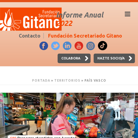
Informe Anual
2022
Contacto
Fundación Secretariado Gitano
COLABORA
HAZTE SOCIO/A
PORTADA
»
TERRITORIOS
»
PAÍS VASCO