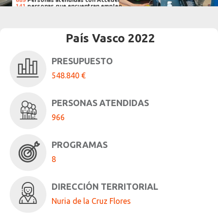
689
Personas atendidas con Acceder
141
personas que encuentran empleo
138
personas formadas
País Vasco 2022
PRESUPUESTO
548.840 €
PERSONAS ATENDIDAS
966
PROGRAMAS
8
DIRECCIÓN TERRITORIAL
Nuria de la Cruz Flores