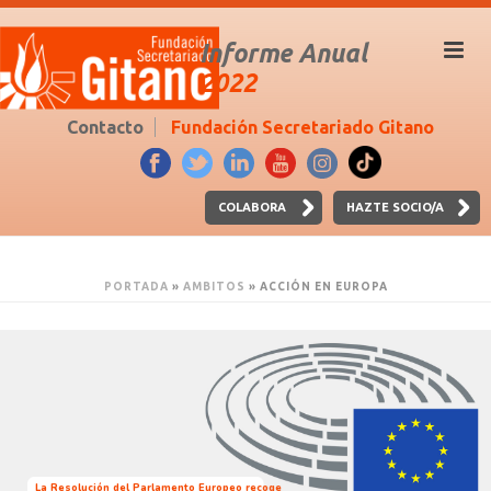
Informe Anual
2022
Contacto
Fundación Secretariado Gitano
COLABORA
HAZTE SOCIO/A
PORTADA
»
AMBITOS
»
ACCIÓN EN EUROPA
La Resolución del Parlamento Europeo recoge