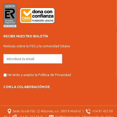
RECIBE NUESTRO BOLETÍN
Noticias sobre la FSG y la comunidad Gitana
He leido y acepto la
Política de Privacidad
CON LA COLABORACIÓN DE
Sede Social FSG: C/ Ahijones, s.n. 28018 Madrid
|
+34 91 422 09
60
|
+34 91 422 09 61
|
fsg@gitanos.org
|
Protección de datos