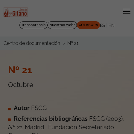
|
Transparencia
Nuestras webs
COLABORA
ES
EN
Nº 21
Centro de documentación
Nº 21
Octubre
Autor
FSGG
Referencias bibliográficas
FSGG
(
2003
).
Nº 21
.
Madrid
.
Fundación Secretariado