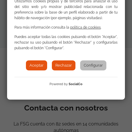
Utilizamos cookies propias y de terceros para analizar el uso
Materiales
del sitio web y/o mostrar publicidad relacionada con tu
Revista
preferencia sobre la base de un perfil elaborado a partir de tu
adicionales
hábito de navegación (por ejemplo, páginas visitadas).
completa (18.3 MB)
Para más información consulta la
política de cookies
.
Puedes aceptar todas las cookies pulsando el botón "Aceptar",
rechazar su uso pulsando el botón "Rechazar" y configurarlas
pulsando el botón "Configurar".
Aceptar
Rechazar
Configurar
Powered by
SocialCo
Contacta con nosotros
La FSG cuenta con 82 sedes en 14 comunidades
autónomas