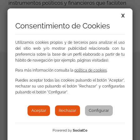
instrumentos políticos y financieros que faciliten
la toma de decisiones que necesariamente deben
X
conducir a planes o estrategias (de ámbito estatal,
Consentimiento de Cookies
autonómico y local) que marquen como objetivo
el chabolismo cero en 2030.
Utilizamos cookies propias y de terceros para analizar el uso
del sitio web y/o mostrar publicidad relacionada con tu
preferencia sobre la base de un perfil elaborado a partir de tu
hábito de navegación (por ejemplo, páginas visitadas).
Materiales
Para más información consulta la
política de cookies
.
Instrumentos
adicionales
Puedes aceptar todas las cookies pulsando el botón "Aceptar",
políticos y
rechazar su uso pulsando el botón "Rechazar" y configurarlas
financieros para la
pulsando el botón "Configurar".
erradicación del
chabolismo en
Aceptar
Rechazar
Configurar
España (PDF)
Powered by
SocialCo