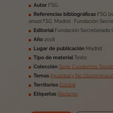
Autor
FSG
Referencias bibliográficas
FSG
(
2
anual FSG
.
Madrid
.
Fundación Secre
Editorial
Fundación Secretariado 
Año
2018
Lugar de publicación
Madrid
Tipo de material
Texto
Colección
Serie Cuadernos Técni
Temas
Igualdad y No Discriminaci
Territorios
Estatal
Etiquetas
Racismo