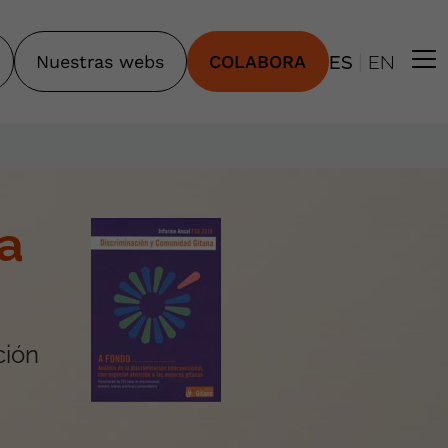
|
Nuestras webs
COLABORA
ES
EN
a
ción