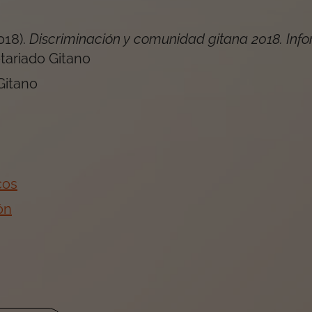
018
).
Discriminación y comunidad gitana 2018. Inf
tariado Gitano
Gitano
cos
ón