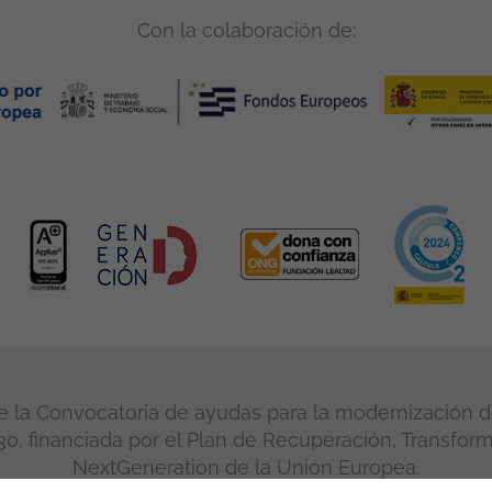
Con la colaboración de:
 la Convocatoria de ayudas para la modernización de
, financiada por el Plan de Recuperación, Transform
NextGeneration de la Unión Europea.