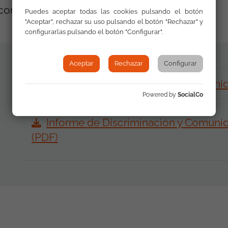
con 9 casos.
Puedes aceptar todas las cookies pulsando el botón
"Aceptar", rechazar su uso pulsando el botón "Rechazar" y
configurarlas pulsando el botón "Configurar".
Aceptar
Rechazar
Configurar
Informe de Discriminación y Comunid
Powered by
SocialCo
Informe de Discriminación y Comunida
(PDF)