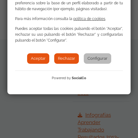
preferencia sobre la base de un perfil elaborado a partir de tu
en marcha medidas específicas para quienes lo
hábito de navegación (por ejemplo, páginas visitadas).
tienen más difícil.
Para más información consulta la
política de cookies
.
Puedes aceptar todas las cookies pulsando el botón "Aceptar",
rechazar su uso pulsando el botón "Rechazar" y configurarlas
pulsando el botón "Configurar".
Materiales
Aceptar
Rechazar
Configurar
Informe
adicionales
Aprender
Trabajando
Powered by
SocialCo
Resultados 2013-
2018
Infografías
Aprender
Trabajando
Resultados 2013-