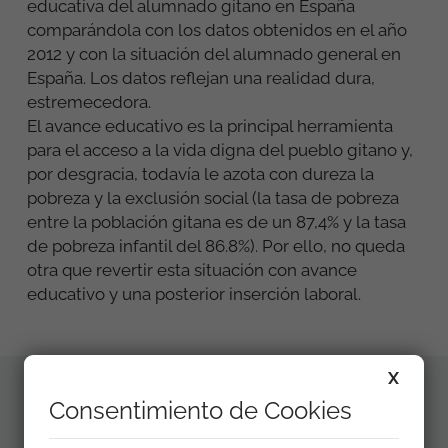
educativa del alumnado gitano en España
comparándola con los datos obtenidos en el año
2012 y con la situación del alumnado general en
España. Los datos reflejan una realidad dura,
estremecedora.
El avance educativo es la principal herramienta
para el acceso a la vida digna del pueblo gitano y,
por desgracia, todavía le azota con dureza la
pobreza y la exclusión social (la tasa de pobreza
entre la población gitana es de un 87,4% y la tasa
de pobreza infantil del 86.8%). Por ello, no queda
otra que revertir esta situación con avance
educativo y una posterior inserción laboral.
X
Consentimiento de Cookies
Materiales
La situación