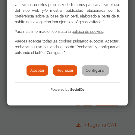
adicionales
educativa del
Utilizamos cookies propias y de terceros para analizar el uso
alumnado gitano
del sitio web y/o mostrar publicidad relacionada con tu
preferencia sobre la base de un perfil elaborado a partir de tu
en España. Informe
hábito de navegación (por ejemplo, páginas visitadas).
ejecutivo (PDF)
Para más información consulta la
política de cookies
.
Puedes aceptar todas las cookies pulsando el botón "Aceptar",
Infografía La
rechazar su uso pulsando el botón "Rechazar" y configurarlas
situación del
pulsando el botón "Configurar".
Alumnado Gitano
Aceptar
Rechazar
Configurar
Infografía ESP
Powered by
SocialCo
Infografía ENG
Infografía CAT