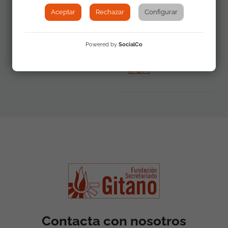
Aceptar
Rechazar
Configurar
Materiales
La mirada social
adicionales
sobre el pueblo
Powered by
SocialCo
gitano en España
(PDF)
Contacta con nosotros