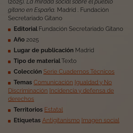
(
2025
).
La mirada social sobre el pueblo
gitano en España
.
Madrid
.
Fundación
Secretariado Gitano
Editorial
Fundación Secretariado Gitano
Año
2025
Lugar de publicación
Madrid
Tipo de material
Texto
Colección
Serie Cuadernos Técnicos
Temas
Comunicación
Igualdad y No
Discriminación
Incidencia y defensa de
derechos
Territorios
Estatal
Etiquetas
Antigitanismo
Imagen social