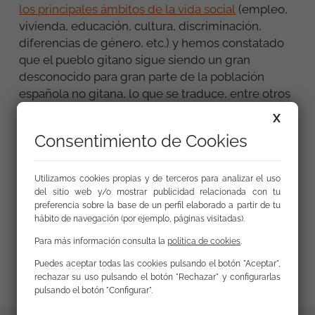
los principales ámbitos de la vida social
(empleo,
vivienda, educación, cultura, discriminación,
diferencias de género, etc.) y hemos constatado
que el pueblo gitano sigue siendo un gran
desconocido para gran parte de la población
española no gitana, lo que se traduce, entre otros
aspectos, en la persistencia de determinados
X
estereotipos sobre el pueblo gitano que siguen
Consentimiento de Cookies
pesando y que están en el origen de
situaciones discriminatorias que enfrentan las
personas gitanas en su día a día. En definitiva, con
Utilizamos cookies propias y de terceros para analizar el uso
del sitio web y/o mostrar publicidad relacionada con tu
este estudio, el primero que se hace en España
preferencia sobre la base de un perfil elaborado a partir de tu
con este enfoque , se pretende poner sobre mesa
hábito de navegación (por ejemplo, páginas visitadas).
(y también en el debate) una de las barreras más
Para más información consulta la
política de cookies
.
importantes que siguen afectando en el día a día a
muchas personas gitanas en España.
Puedes aceptar todas las cookies pulsando el botón "Aceptar",
rechazar su uso pulsando el botón "Rechazar" y configurarlas
pulsando el botón "Configurar".