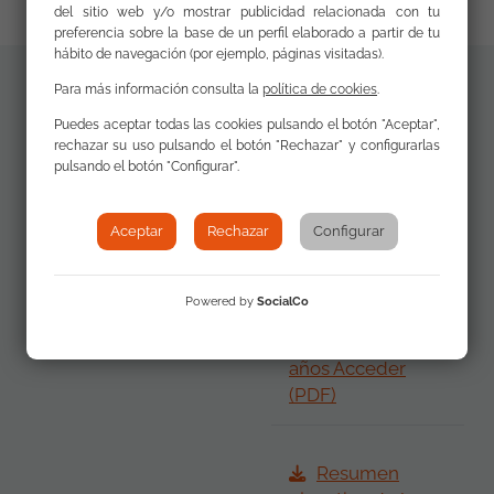
del sitio web y/o mostrar publicidad relacionada con tu
preferencia sobre la base de un perfil elaborado a partir de tu
hábito de navegación (por ejemplo, páginas visitadas).
Para más información consulta la
política de cookies
.
Documentos
Puedes aceptar todas las cookies pulsando el botón "Aceptar",
Informe Final
adicionales
rechazar su uso pulsando el botón "Rechazar" y configurarlas
de la Evaluación
pulsando el botón "Configurar".
20 años Acceder
(PDF)
Aceptar
Rechazar
Configurar
Resumen
Powered by
SocialCo
ejecutivo de la
Evaluación 20
años Acceder
(PDF)
Resumen