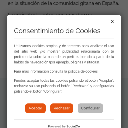
en la situación de la comunidad gitana en España.
La crisis afecta antes, con más dureza,
durante más tiempo y con efectos más nocivos y
X
duraderos
Consentimiento de Cookies
a las personas y grupos que ya estaban
en situaciones de vulnerabilidad, de pobreza o
Utilizamos cookies propias y de terceros para analizar el uso
de exclusión social, como es el caso de más de
del sitio web y/o mostrar publicidad relacionada con tu
dos tercios de la comunidad gitana.
preferencia sobre la base de un perfil elaborado a partir de tu
hábito de navegación (por ejemplo, páginas visitadas).
Para más información consulta la
política de cookies
.
Puedes aceptar todas las cookies pulsando el botón "Aceptar",
rechazar su uso pulsando el botón "Rechazar" y configurarlas
pulsando el botón "Configurar".
Materiales
PDF
adicionales
Documento (1,68
Aceptar
Rechazar
Configurar
MB)
Powered by
SocialCo