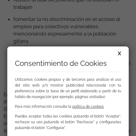
trabajan
fomentar la no discriminación en el acceso al
empleo para colectivos vulnerables,
mencionando expresamente a la población
gitana
reducir la pobreza infantil a través del desarrollo
X
de la Garantía Infantil
Consentimiento de Cookies
aumentar el diálogo social con la participación de
actores sociales y empresas
Utilizamos cookies propias y de terceros para analizar el uso
del sitio web y/o mostrar publicidad relacionada con tu
preferencia sobre la base de un perfil elaborado a partir de tu
En este sentido se han introducido nuevos
hábito de navegación (por ejemplo, páginas visitadas).
indicadores en el Marcador de la Agenda Social
Para más información consulta la
política de cookies
.
(
Social
Scoreboard)
para medir el progreso de los
Estados miembro, incluyendo por ejemplo un
Puedes aceptar todas las cookies pulsando el botón "Aceptar",
rechazar su uso pulsando el botón "Rechazar" y configurarlas
indicador sobre la participación en talleres de
pulsando el botón "Configurar".
formación, la tasa de riesgo de pobreza infantil, antes