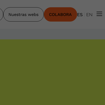
|
Nuestras webs
COLABORA
ES
EN