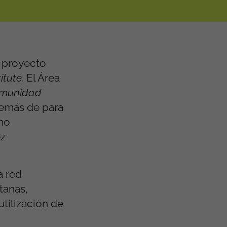
l proyecto
itute.
El Área
omunidad
emás de para
omo
ez
a red
tanas,
utilización de