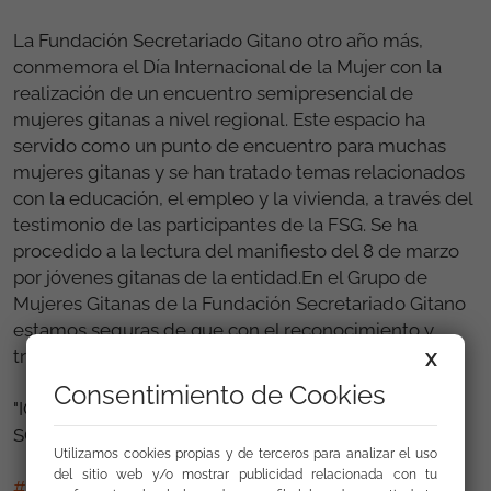
La Fundación Secretariado Gitano otro año más,
conmemora el Día Internacional de la Mujer con la
realización de un encuentro semipresencial de
mujeres gitanas a nivel regional. Este espacio ha
servido como un punto de encuentro para muchas
mujeres gitanas y se han tratado temas relacionados
con la educación, el empleo y la vivienda, a través del
testimonio de las participantes de la FSG. Se ha
procedido a la lectura del manifiesto del 8 de marzo
por jóvenes gitanas de la entidad.En el Grupo de
Mujeres Gitanas de la Fundación Secretariado Gitano
estamos seguras de que con el reconocimiento y
trabajo de todas y todos, LO CONSEGUIREMOS.
X
Consentimiento de Cookies
"IGUALDAD DE GÉNERO HOY, PARA UN MAÑANA
SOSTENIBLE"
Utilizamos cookies propias y de terceros para analizar el uso
del sitio web y/o mostrar publicidad relacionada con tu
#8M2022FSG
#8M2022GMG
#IGUALDADREALYA
!