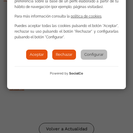
preferencia sobre la base de un perfil elaborado a partir de tu
hábito de navegación (por ejemplo, páginas visitadas).
Para más información consulta la
política de cookies
.
Enlaces
Puedes aceptar todas las cookies pulsando el botón "Aceptar",
rechazar su uso pulsando el botón "Rechazar" y configurarlas
pulsando el botón "Configurar".
Publicaciones en página de Facebook de FSG
Murica en relación al 8M
Aceptar
Rechazar
Configurar
8 de marzo 2022. Día Internacional de las
Mujeres. Comunicado del Grupo de Mujeres
Powered by
SocialCo
Gitanas (GMG) de la Fundación Secretariado
Gitano
Volver a Actualidad