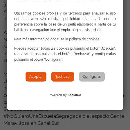
(más la difusión de una campaña de sensibilización),
Aragón (con la puesta en marcha de la Estrategia
Utilizamos cookies propias y de terceros para analizar el uso
Integral), Murcia, Asturias, Castilla-La Mancha, etc.
del sitio web y/o mostrar publicidad relacionada con tu
preferencia sobre la base de un perfil elaborado a partir de tu
hábito de navegación (por ejemplo, páginas visitadas).
A nivel local
Numerosos ayuntamientos de toda España se han
Para más información consulta la
política de cookies
.
sumado a la celebración con actos institucionales,
Puedes aceptar todas las cookies pulsando el botón "Aceptar",
recepciones, izado de la bandera gitana, jornadas
rechazar su uso pulsando el botón "Rechazar" y configurarlas
culturales, etc.
pulsando el botón "Configurar".
Medios de comunicación
Aceptar
Rechazar
Configurar
Un año más los medios de comunicación se han
hecho eco de las demandas y reivindicaciones de la
comunidad gitana. Cabe destacar el seguimiento a la
Powered by
SocialCo
campaña de sensibilización de la Fundación
Secretariado Gitano
#NoQuieroUnaEscuelaSegregada o el espacio Gente
Maravillosa en Canal Sur.