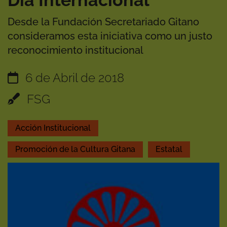
Día Internacional
Desde la Fundación Secretariado Gitano
consideramos esta iniciativa como un justo
reconocimiento institucional
6 de Abril de 2018
FSG
Acción Institucional
Promoción de la Cultura Gitana
Estatal