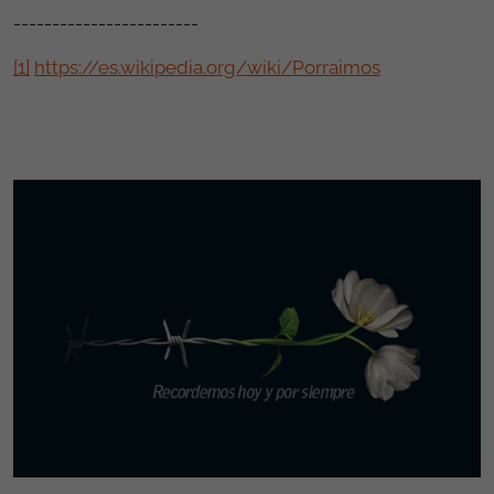
------------------------
[1]
https://es.wikipedia.org/wiki/Porraimos