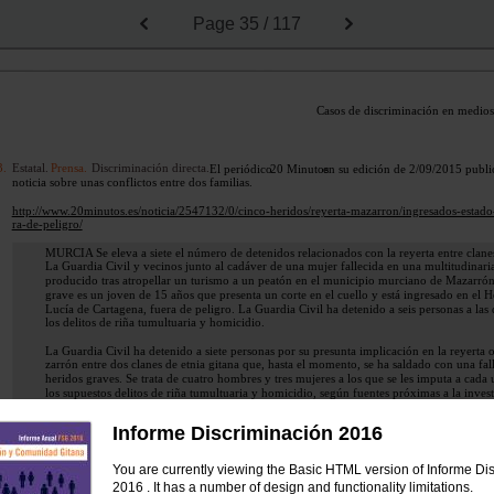
Page
35 / 117
Casos de discriminación en medio
3.
Estatal.
Prensa.
Discriminación directa.
El periódico
20 Minutos
en su edición de 2/09/2015 publ
noticia sobre unas conflictos entre dos familias.
http://www.20minutos.es/noticia/2547132/0/cinco-heridos/reyerta-mazarron/ingresados-estado
ra-de-peligro/
MURCIA Se eleva a siete el número de detenidos relacionados con la reyerta entre clan
La Guardia Civil y vecinos junto al cadáver de una mujer fallecida en una multitudinaria
producido tras atropellar un turismo a un peatón en el municipio murciano de Mazarrón
grave es un joven de 15 años que presenta un corte en el cuello y está ingresado en el H
Lucía de Cartagena, fuera de peligro. La Guardia Civil ha detenido a seis personas a las
los delitos de riña tumultuaria y homicidio.
La Guardia Civil ha detenido a siete personas por su presunta implicación en la reyerta
zarrón entre dos clanes de etnia gitana que, hasta el momento, se ha saldado con una fal
heridos graves. Se trata de cuatro hombres y tres mujeres a los que se les imputa a cada 
los supuestos delitos de riña tumultuaria y homicidio, según fuentes próximas a la inves
cinco personas que resultaron heridas este miércoles en la reyerta entre dos familias en 
Mazarrón (Murcia) continúan ingresadas en distintos centros sanitarios de la Región.
Informe Discriminación 2016
En la noticia se utiliza una vez más el lenguaje habitual con que la prensa se refiere a situaci
You are currently viewing the Basic HTML version of Informe Di
plicados gitanos: “reyerta, clan”. Todo ello asociado al delito y al conflicto (riña, homicidio) l
2016 . It has a number of design and functionality limitations.
imagen del pueblo gitano.