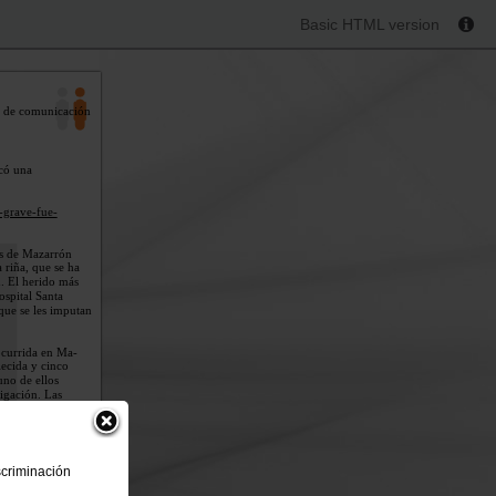
Basic HTML version
s de comunicación
icó una
-grave-fue-
es de Mazarrón
 riña, que se ha
. El herido más
ospital Santa
 que se les imputan
 ocurrida en Ma-
lecida y cinco
uno de ellos
tigación. Las
el municipio de
ones donde hay im-
scriminación
o cual refuerza la mala