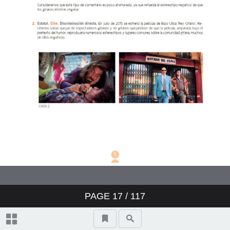
PAGE
17
/
117