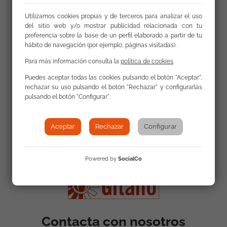
de la La Fundación Secretariado Gitano, donde se
Utilizamos cookies propias y de terceros para analizar el uso
entrevista a Isidro Rodríguez, director de la FSG.
del sitio web y/o mostrar publicidad relacionada con tu
preferencia sobre la base de un perfil elaborado a partir de tu
hábito de navegación (por ejemplo, páginas visitadas).
Para más información consulta la
política de cookies
.
Puedes aceptar todas las cookies pulsando el botón "Aceptar",
rechazar su uso pulsando el botón "Rechazar" y configurarlas
pulsando el botón "Configurar".
Aceptar
Rechazar
Configurar
Powered by
SocialCo
Contacta con nosotros