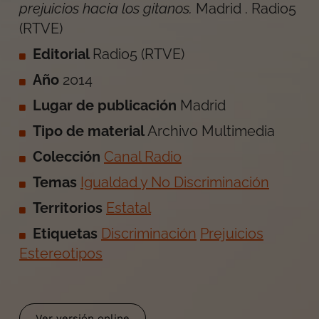
prejuicios hacia los gitanos
.
Madrid
.
Radio5
(RTVE)
Editorial
Radio5 (RTVE)
Año
2014
Lugar de publicación
Madrid
Tipo de material
Archivo Multimedia
Colección
Canal Radio
Temas
Igualdad y No Discriminación
Territorios
Estatal
Etiquetas
Discriminación
Prejuicios
Estereotipos
Ver versión online