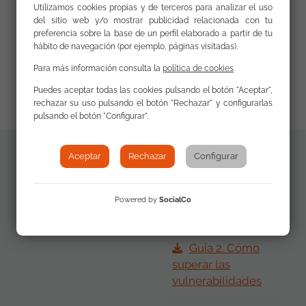
Secretariado Gitano
desarrollado en el marco del
Utilizamos cookies propias y de terceros para analizar el uso
proyecto de innovación social Empleando Digital
del sitio web y/o mostrar publicidad relacionada con tu
preferencia sobre la base de un perfil elaborado a partir de tu
SinergIA, cofinanciado por la Fundación Accenture
hábito de navegación (por ejemplo, páginas visitadas).
y el Fondo Social Europeo Plus (FSE+), dentro del
Para más información consulta la
política de cookies
.
Programa Estatal de Inclusión Social, Garantía
Infantil y Lucha contra la Pobreza.
Puedes aceptar todas las cookies pulsando el botón "Aceptar",
rechazar su uso pulsando el botón "Rechazar" y configurarlas
pulsando el botón "Configurar".
Aceptar
Rechazar
Configurar
Materiales
Guía 1. Captar el
adicionales
contexto
Powered by
SocialCo
Guía 2. Cómo
superar las
vulnerabilidades