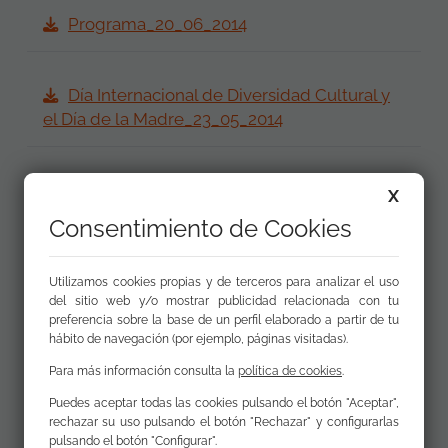
Programa_20_06_2014
Día Internacional de Diversidad Cultural y
el Día de la Madre_23_05_2014
Día Internacional del Pueblo
X
Gitano_25_04_2014
Consentimiento de Cookies
Utilizamos cookies propias y de terceros para analizar el uso
Ecos del día 8 de Marzo, Día de la
del sitio web y/o mostrar publicidad relacionada con tu
Mujer_28_03_2014
preferencia sobre la base de un perfil elaborado a partir de tu
hábito de navegación (por ejemplo, páginas visitadas).
Para más información consulta la
política de cookies
.
14 de febrero_28_02_2014
Puedes aceptar todas las cookies pulsando el botón "Aceptar",
rechazar su uso pulsando el botón "Rechazar" y configurarlas
pulsando el botón "Configurar".