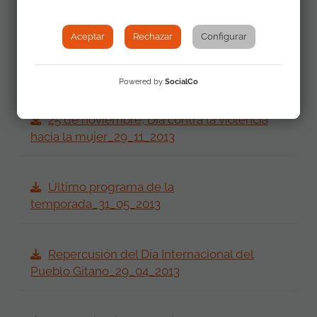
Entrevista Fundación Secretariado
Gitano_31_01_2014
Aceptar
Rechazar
Configurar
Navidad gitana_20_12_2013
Powered by
SocialCo
25 de noviembre, Día contra la violencia
hacia la mujer_29_11_2013
Último programa de la
temporada_31_05_2013
Repercusión del Día Internacional del
Pueblo Gitano_29_04_2013