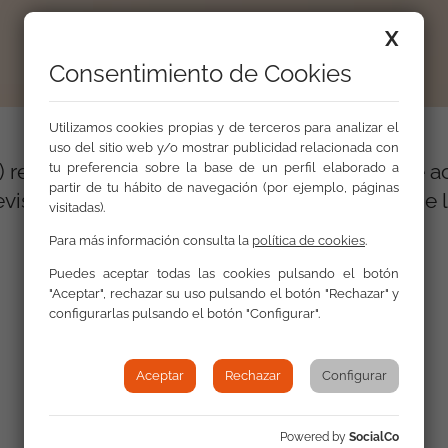
X
Consentimiento de Cookies
Utilizamos cookies propias y de terceros para analizar el
uso del sitio web y/o mostrar publicidad relacionada con
) reseña el
informe sobre discriminación
que ac
tu preferencia sobre la base de un perfil elaborado a
partir de tu hábito de navegación (por ejemplo, páginas
evista a Selen de la Fuente, abogada gitana de 
visitadas).
Para más información consulta la
política de cookies
.
Puedes aceptar todas las cookies pulsando el botón
"Aceptar", rechazar su uso pulsando el botón "Rechazar" y
configurarlas pulsando el botón "Configurar".
Aceptar
Rechazar
Configurar
Powered by
SocialCo