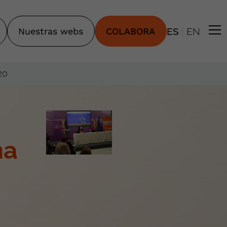
|
Nuestras webs
COLABORA
ES
EN
20
na