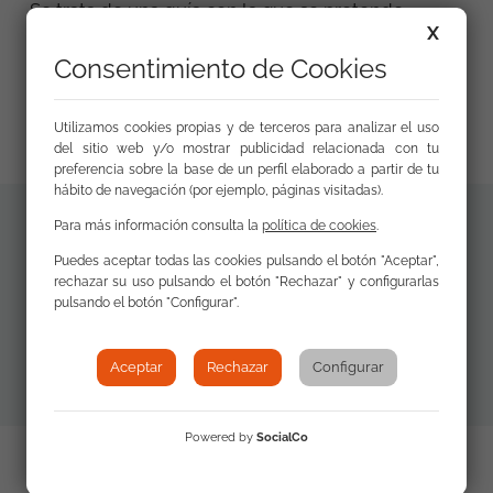
Se trata de una guía con la que se pretende
X
fomentar la prevención de la violencia de género
en adolescentes de la comunidad gitana, así
Consentimiento de Cookies
como promover la igualdad de género y
oportunidades.
Utilizamos cookies propias y de terceros para analizar el uso
del sitio web y/o mostrar publicidad relacionada con tu
preferencia sobre la base de un perfil elaborado a partir de tu
hábito de navegación (por ejemplo, páginas visitadas).
Para más información consulta la
política de cookies
.
Materiales
Puedes aceptar todas las cookies pulsando el botón "Aceptar",
Guía didáctica
rechazar su uso pulsando el botón "Rechazar" y configurarlas
adicionales
Me quiero libre
pulsando el botón "Configurar".
(PDF)
Aceptar
Rechazar
Configurar
Powered by
SocialCo