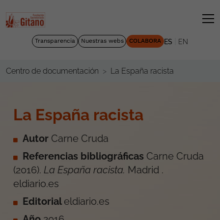
|
Transparencia
Nuestras webs
COLABORA
ES
EN
La España racista
Centro de documentación
La España racista
Autor
Carne Cruda
Referencias bibliográficas
Carne Cruda
(2016).
La España racista.
Madrid .
eldiario.es
Editorial
eldiario.es
Año
2016