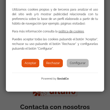
los adecuados, si ha crecido el número de delitos
de odio y cómo podemos actuar.
Utilizamos cookies propias y de terceros para analizar el uso
del sitio web y/o mostrar publicidad relacionada con tu
preferencia sobre la base de un perfil elaborado a partir de tu
hábito de navegación (por ejemplo, páginas visitadas).
Para más información consulta la
política de cookies
.
Puedes aceptar todas las cookies pulsando el botón "Aceptar",
rechazar su uso pulsando el botón "Rechazar" y configurarlas
pulsando el botón "Configurar".
Aceptar
Rechazar
Configurar
Powered by
SocialCo
Contacta con nosotros