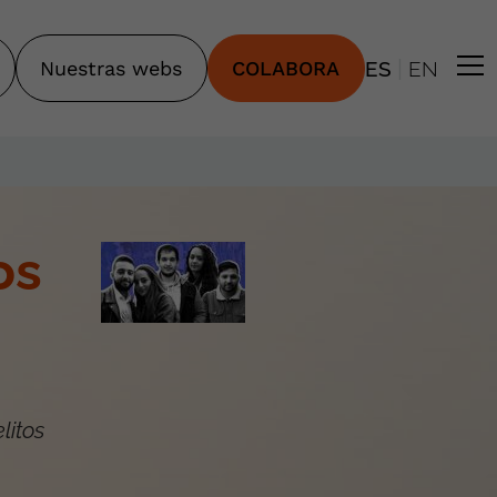
|
Nuestras webs
COLABORA
ES
EN
os
litos