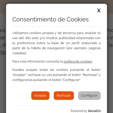
X
Consentimiento de Cookies
os discursos de odio contra los gitanos. Much
Utilizamos cookies propias y de terceros para analizar el
e colectivo. Una responsabilidad injusta que inc
uso del sitio web y/o mostrar publicidad relacionada con
tu preferencia sobre la base de un perfil elaborado a
na, directora del Departamento de Igualdad de l
partir de tu hábito de navegación (por ejemplo, páginas
tigma.
visitadas).
Para más información consulta la
política de cookies
.
Puedes aceptar todas las cookies pulsando el botón
"Aceptar", rechazar su uso pulsando el botón "Rechazar" y
configurarlas pulsando el botón "Configurar".
Aceptar
Rechazar
Configurar
Powered by
SocialCo