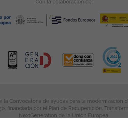
Con la colaboración de:
 la Convocatoria de ayudas para la modernización de
, financiada por el Plan de Recuperación, Transform
NextGeneration de la Unión Europea.