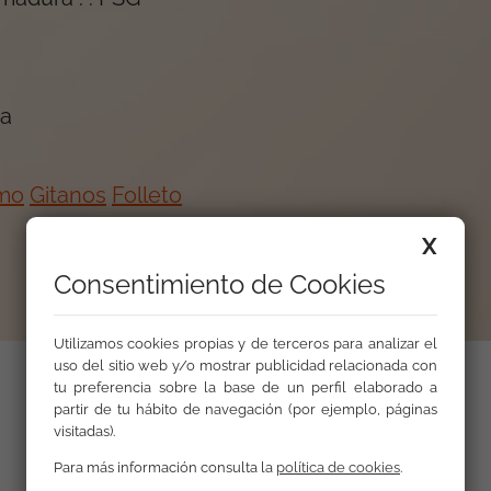
ra
smo
Gitanos
Folleto
X
Consentimiento de Cookies
Utilizamos cookies propias y de terceros para analizar el
uso del sitio web y/o mostrar publicidad relacionada con
tu preferencia sobre la base de un perfil elaborado a
partir de tu hábito de navegación (por ejemplo, páginas
visitadas).
Para más información consulta la
política de cookies
.