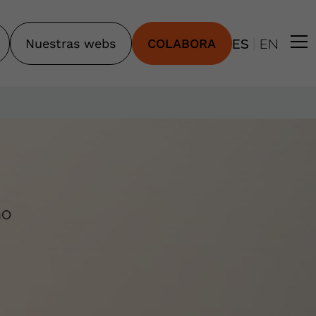
|
Nuestras webs
COLABORA
ES
EN
no