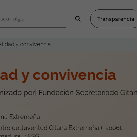
Transparencia
ralidad y convivencia
dad y convivencia
anizado por] Fundación Secretariado Gita
ana Extremeña
tro de Juventud Gitana Extremeña
(
, 2006
).
emadura
.
: FSG