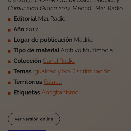
día
(
2017
).
Informe FSG de Discriminación y
Comunidad Gitana 2017
.
Madrid
.
M21 Radio
Editorial
M21 Radio
Año
2017
Lugar de publicación
Madrid
Tipo de material
Archivo Multimedia
Colección
Canal Radio
Temas
Igualdad y No Discriminación
Territorios
Estatal
Etiquetas
Antigitanismo
Ver versión online