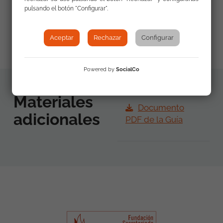
pulsando el botón "Configurar".
Plataforma por la Gestión policial de la Diversidad
http://www.gestionpolicialdiversidad.org/
Aceptar
Rechazar
Configurar
Powered by
SocialCo
Materiales
Documento
adicionales
PDF de la Guía