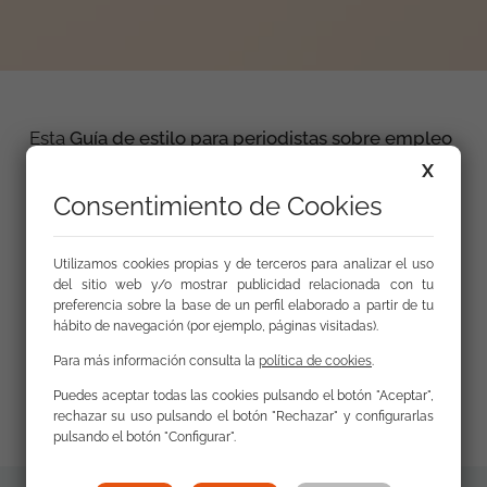
Esta
Guía de estilo para periodistas sobre empleo
sigue la línea de los trabajos previos de EAPN
X
España y EAPN Madrid
de dotar a los periodistas
Consentimiento de Cookies
de herramientas útiles para el desempeño de su
labor profesional. A lo largo del presente texto
se
Utilizamos cookies propias y de terceros para analizar el uso
irán abordando diferentes conceptos como el de
del sitio web y/o mostrar publicidad relacionada con tu
trabajo decente, salarios dignos o trabajadores
preferencia sobre la base de un perfil elaborado a partir de tu
pobres, entre otros
. De igual manera se han
hábito de navegación (por ejemplo, páginas visitadas).
querido explicar las cifras más relevantes en la
Para más información consulta la
política de cookies
.
medición del empleo, y hacerlas más accesibles a
todos los profesionales.
Puedes aceptar todas las cookies pulsando el botón "Aceptar",
rechazar su uso pulsando el botón "Rechazar" y configurarlas
pulsando el botón "Configurar".