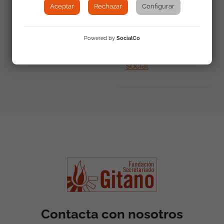
Aceptar
Rechazar
Configurar
Materiales
Guía de estilo
adicionales
Powered by
SocialCo
para periodistas:
empleo e inclusión
social
Contacta con nosotros