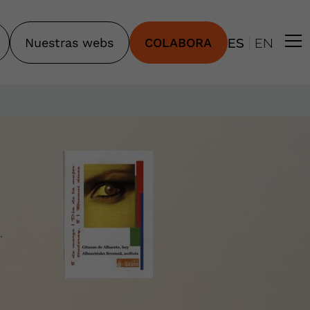
|
Nuestras webs
COLABORA
ES
EN
.