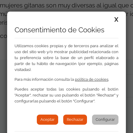
s mujeres gitanas son muy diversas al igual que 
mún que las une y que consolida su particular 
X
rísticas y peculiaridades de su cultura.
Consentimiento de Cookies
con FSG Albacete (Tlf.: 967 22 09 75).
Utilizamos cookies propias y de terceros para analizar el
uso del sitio web y/o mostrar publicidad relacionada con
tu preferencia sobre la base de un perfil elaborado a
partir de tu hábito de navegación (por ejemplo, páginas
visitadas).
Para más información consulta la
política de cookies
.
PDF Documento
Puedes aceptar todas las cookies pulsando el botón
"Aceptar", rechazar su uso pulsando el botón "Rechazar" y
configurarlas pulsando el botón "Configurar".
Aceptar
Rechazar
Configurar