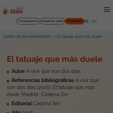
|
Transparencia
Nuestras webs
COLABORA
ES
EN
El tatuaje que más duele
Centro de documentación
El tatuaje que más duele
Autor
A vivir que son dos días
Referencias bibliográficas
A vivir que
son dos días
(
2016
).
El tatuaje que más
duele
.
Madrid
.
Cadena Ser
Editorial
Cadena Ser
Año
2016