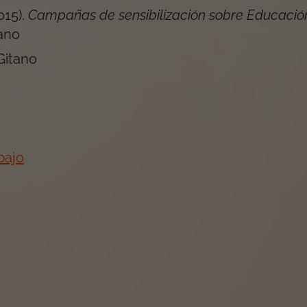
015
).
Campañas de sensibilización sobre Educació
ano
Gitano
bajo