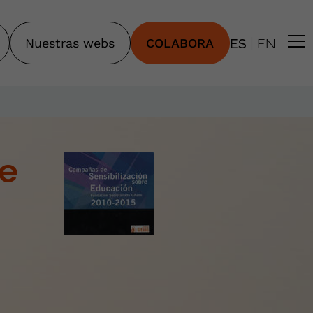
|
Nuestras webs
COLABORA
ES
EN
re