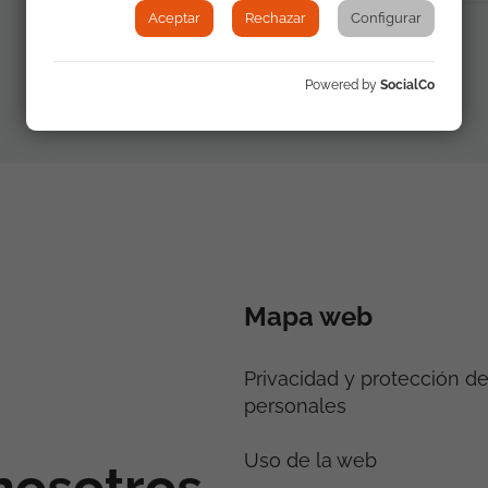
Aceptar
Rechazar
Configurar
Powered by
SocialCo
Mapa web
Privacidad y protección d
personales
Uso de la web
nosotros