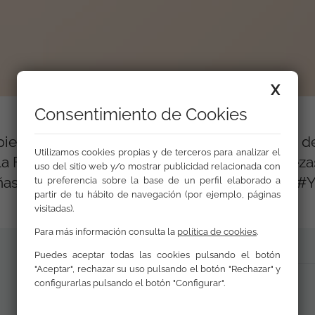
X
Consentimiento de Cookies
piezas audiovisuales de las cuatro campañas d
Utilizamos cookies propias y de terceros para analizar el
 FSG entre 2010 y 2015. Incluye también piezas
uso del sitio web y/o mostrar publicidad relacionada con
añas como "Conócelos antes de Juzgarlos" o "
tu preferencia sobre la base de un perfil elaborado a
partir de tu hábito de navegación (por ejemplo, páginas
visitadas).
Para más información consulta la
política de cookies
.
Puedes aceptar todas las cookies pulsando el botón
"Aceptar", rechazar su uso pulsando el botón "Rechazar" y
Imagen ISO DVD
configurarlas pulsando el botón "Configurar".