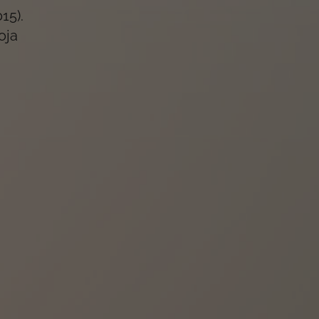
015
).
oja