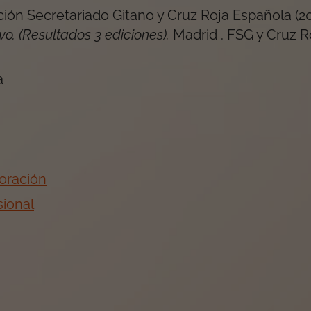
ión Secretariado Gitano y Cruz Roja Española
(
2
o. (Resultados 3 ediciones)
.
Madrid
.
FSG y Cruz R
a
oración
ional