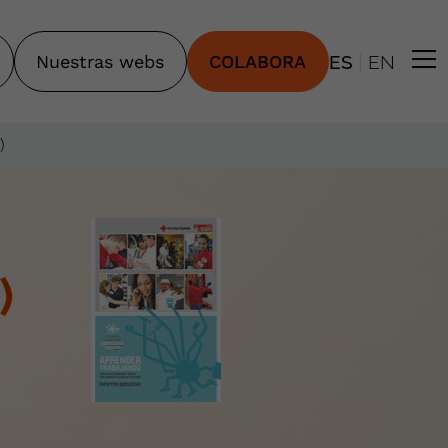
|
Nuestras webs
COLABORA
ES
EN
)
)