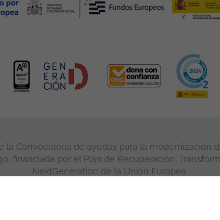
 la Convocatoria de ayudas para la modernización de
, financiada por el Plan de Recuperación, Transform
NextGeneration de la Unión Europea.