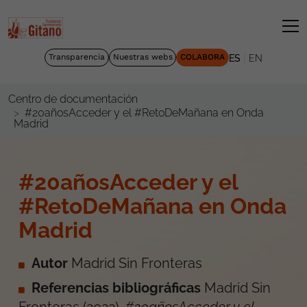
|
Transparencia
Nuestras webs
COLABORA
ES
EN
Centro de documentación
#20añosAcceder y el #RetoDeMañana en Onda
Madrid
#20añosAcceder y el
#RetoDeMañana en Onda
Madrid
Autor
Madrid Sin Fronteras
Referencias bibliográficas
Madrid Sin