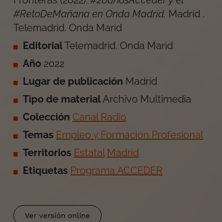
Fronteras (2022).
#20añosAcceder y el
#RetoDeMañana en Onda Madrid.
Madrid .
Telemadrid. Onda Marid
Editorial
Telemadrid. Onda Marid
Año
2022
Lugar de publicación
Madrid
Tipo de material
Archivo Multimedia
Colección
Canal Radio
Temas
Empleo y Formación Profesional
Territorios
Estatal
Madrid
Etiquetas
Programa ACCEDER
Ver versión online