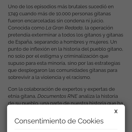
Uno de los episodios más brutales sucedió en
1749 cuando más de 10.000 personas gitanas
fueron encarceladas sin condena ni juicio.
Conocida como
La Gran Redada
, la operación
pretendía exterminar a todos los gitanos y gitanas
de España, separando a hombres y mujeres. Un
punto de inflexión en la historia del pueblo gitano,
no solo por el estigma y criminalización que
supuso para esta minoría, sino por las estrategias
que desplegaron las comunidades gitanas para
sobrevivir a la violencia y el racismo.
Con la colaboración de expertos y expertas de
etnia gitana,
Documentos RNE
analiza la historia
de su pueblo, una parte de nuestra historia que ha
sido invisibilizada en los libros, pero que forma
X
parte indiscutible de la memoria colectiva. Un
Consentimiento de Cookies
pasado que nos ayuda a entender la situación de
marginación y discriminación que aún vive gran