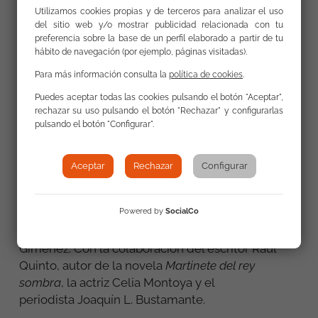
Utilizamos cookies propias y de terceros para analizar el uso
parte de la comunidad gitana en España y que
del sitio web y/o mostrar publicidad relacionada con tu
explica los estereotipos con los que todavía se le
preferencia sobre la base de un perfil elaborado a partir de tu
representa.
hábito de navegación (por ejemplo, páginas visitadas).
Para más información consulta la
política de cookies
.
Con guion de Minerva Oso y realización de Miguel
Ángel Coleto,
Seiscientos años de resistencias: una
Puedes aceptar todas las cookies pulsando el botón "Aceptar",
mirada gitana a la historia
cuenta con la
rechazar su uso pulsando el botón "Rechazar" y configurarlas
pulsando el botón "Configurar".
participación de los historiadores Manuel Martínez
Martínez y Rafael Buhigas Jiménez; la profesora
de la única asignatura sobre historia y cultura
Aceptar
Rechazar
Configurar
gitana en España, Araceli Cañadas Ortega; el
antropólogo Iván Periañez Bolaño; el
Powered by
SocialCo
musicólogo Gonzalo Montaño Peña; y la directora
general de la Fundación Secretariado Gitano, Sara
Giménez. Con la colaboración del escritor Raúl
Quinto, autor de la novela
Martinete del rey
sombra
, la actriz Celia Montoya y el
periodista Joaquín L. Bustamante.