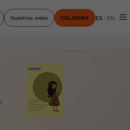
|
Nuestras webs
COLABORA
ES
EN
n