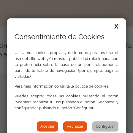
X
Consentimiento de Cookies
imiento de la realidad de los niños y niñas gi
 al empleo...
Utilizamos cookies propias y de terceros para analizar el
uso del sitio web y/o mostrar publicidad relacionada con
tu preferencia sobre la base de un perfil elaborado a
partir de tu hábito de navegación (por ejemplo, páginas
visitadas).
Para más información consulta la
política de cookies
.
PDF Documento
Puedes aceptar todas las cookies pulsando el botón
"Aceptar", rechazar su uso pulsando el botón "Rechazar" y
configurarlas pulsando el botón "Configurar".
Aceptar
Rechazar
Configurar