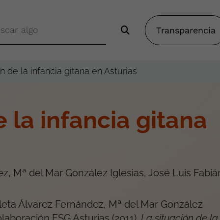
Transparencia
n de la infancia gitana en Asturias
 la infancia gitana
z, Mª del Mar González Iglesias, José Luis Fabiá
leta Álvarez Fernández, Mª del Mar González
Colaboración FSG Asturias
(
2011
).
La situación de la