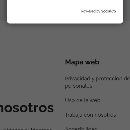
Powered by
SocialCo
Mapa web
Privacidad y protección d
personales
Uso de la web
nosotros
Trabaja con nosotros
Accesibilidad