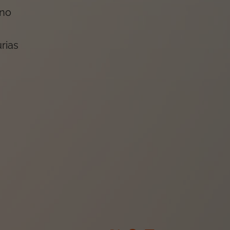
rno
rias