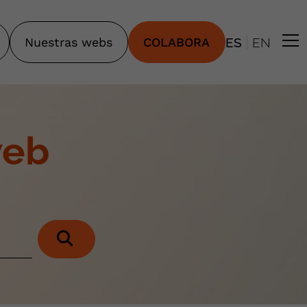
|
Nuestras webs
COLABORA
ES
EN
web