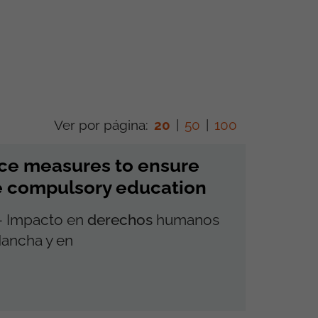
Ver por página:
20
|
50
|
100
lace measures to ensure
e compulsory education
o – Impacto en
derechos
humanos
Mancha y en