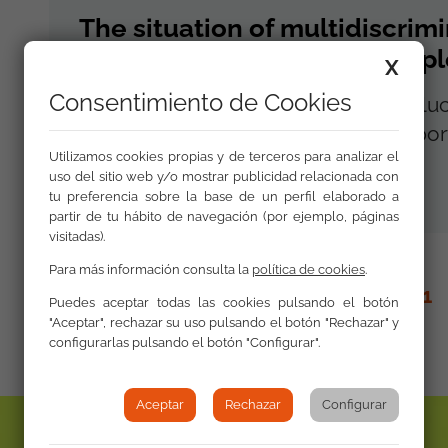
The situation of multidiscrim
disabilities when facing em
X
Consentimiento de Cookies
ha producido un claro avance en la lu
colectivo y que deja planteados impo
Utilizamos cookies propias y de terceros para analizar el
Publicación / 2008
uso del sitio web y/o mostrar publicidad relacionada con
tu preferencia sobre la base de un perfil elaborado a
partir de tu hábito de navegación (por ejemplo, páginas
visitadas).
Para más información consulta la
política de cookies
.
ANTERIOR
1
Puedes aceptar todas las cookies pulsando el botón
"Aceptar", rechazar su uso pulsando el botón "Rechazar" y
configurarlas pulsando el botón "Configurar".
Aceptar
Rechazar
Configurar