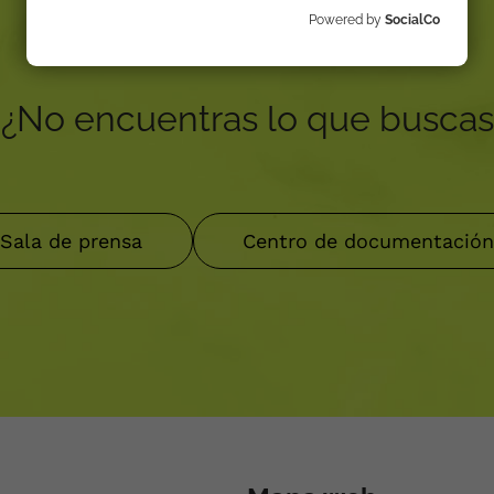
Powered by
SocialCo
¿No encuentras lo que buscas
Sala de prensa
Centro de documentació