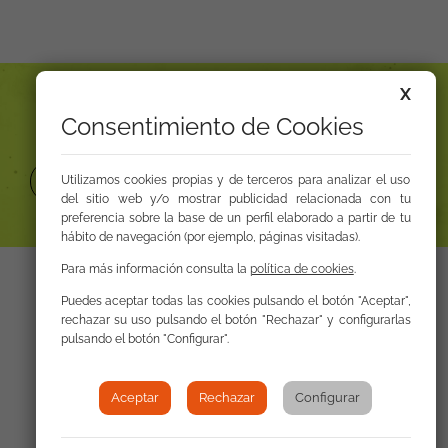
X
¿No encuentras lo que buscas
Consentimiento de Cookies
Sala de prensa
Centro de documentación
Utilizamos cookies propias y de terceros para analizar el uso
del sitio web y/o mostrar publicidad relacionada con tu
preferencia sobre la base de un perfil elaborado a partir de tu
hábito de navegación (por ejemplo, páginas visitadas).
Para más información consulta la
política de cookies
.
Puedes aceptar todas las cookies pulsando el botón "Aceptar",
rechazar su uso pulsando el botón "Rechazar" y configurarlas
pulsando el botón "Configurar".
Contacta con nosotros
Aceptar
Rechazar
Configurar
La FSG cuenta con 82 sedes en 14 comunidades