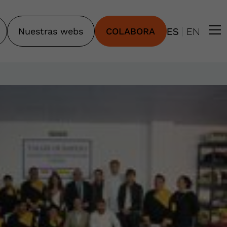
|
Nuestras webs
COLABORA
ES
EN