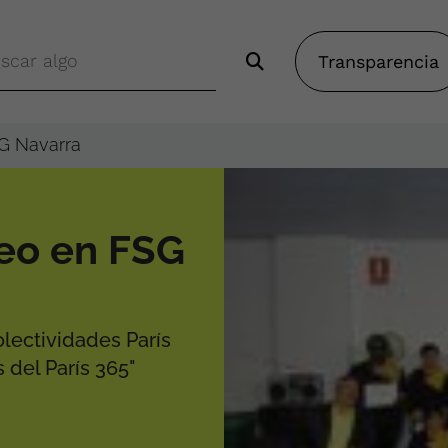
Transparencia
G Navarra
eo en FSG
olectividades París
 del París 365"