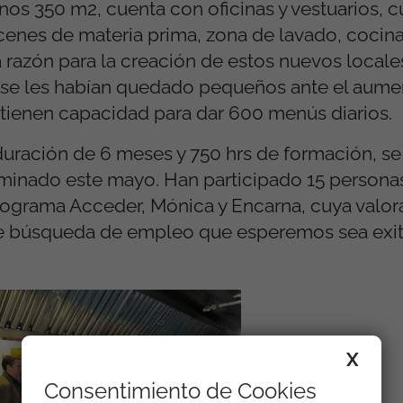
os 350 m2, cuenta con oficinas y vestuarios, 
cenes de materia prima, zona de lavado, cocina f
 razón para la creación de estos nuevos locale
o se les habían quedado pequeños ante el aume
tienen capacidad para dar 600 menús diarios.
duración de 6 meses y 750 hrs de formación, se 
minado este mayo. Han participado 15 personas
rograma Acceder, Mónica y Encarna, cuya valor
 de búsqueda de empleo que esperemos sea exit
X
Consentimiento de Cookies