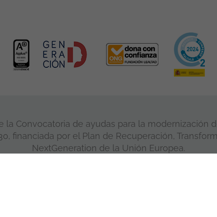
 la Convocatoria de ayudas para la modernización de
, financiada por el Plan de Recuperación, Transform
NextGeneration de la Unión Europea.