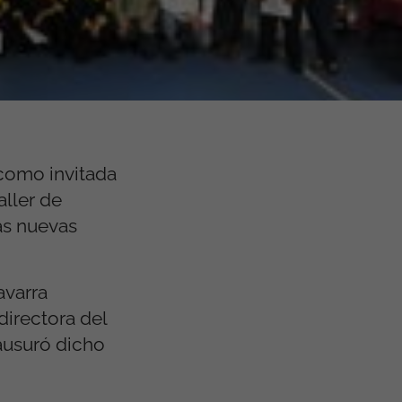
como invitada
aller de
as nuevas
avarra
directora del
ausuró dicho