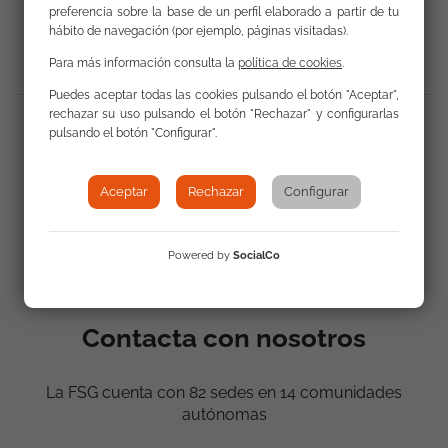
Volver a Actualidad
preferencia sobre la base de un perfil elaborado a partir de tu
hábito de navegación (por ejemplo, páginas visitadas).
Para más información consulta la
política de cookies
.
Puedes aceptar todas las cookies pulsando el botón "Aceptar",
Compartir
:
rechazar su uso pulsando el botón "Rechazar" y configurarlas
pulsando el botón "Configurar".
Aceptar
Rechazar
Configurar
Powered by
SocialCo
Contacta con nosotros
La FSG cuenta con 82 sedes en 14 comunidades
autónomas