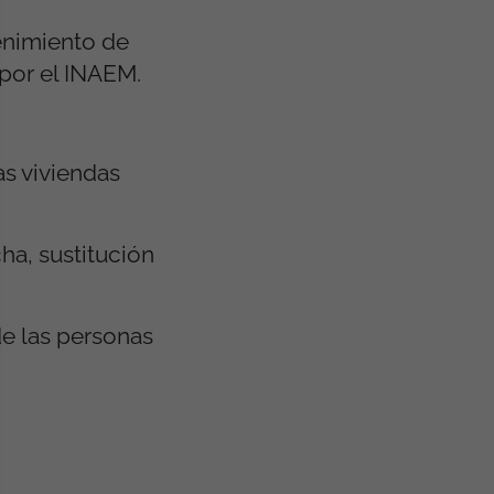
tenimiento de
 por el INAEM.
as viviendas
ha, sustitución
de las personas