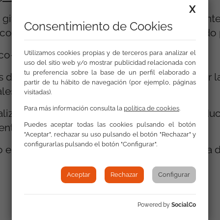
X
 gitanos, a través del curso “Instalación y man
Consentimiento de Cookies
co”, de 60 horas de duración; curso financiado
rico-práctico de habilidades socio laborales.
Utilizamos cookies propias y de terceros para analizar el
uso del sitio web y/o mostrar publicidad relacionada con
tu preferencia sobre la base de un perfil elaborado a
 del curso (1 oficial y 3 peones) para reformar l
partir de tu hábito de navegación (por ejemplo, páginas
iales del Ayuntamiento de Huesca.
visitadas).
Para más información consulta la
política de cookies
.
realizando cambios de bañeras por platos de duc
Puedes aceptar todas las cookies pulsando el botón
tadores eléctricos, alicatado, etc...
"Aceptar", rechazar su uso pulsando el botón "Rechazar" y
configurarlas pulsando el botón "Configurar".
 este proyecto, mejorando la calidad de vida 
Aceptar
Rechazar
Configurar
Powered by
SocialCo
Galería