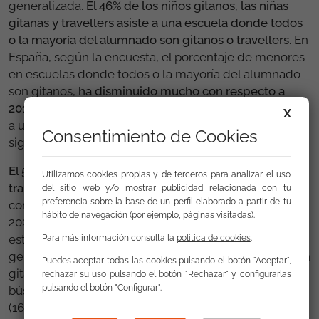
generalizada.
El 46% de los niños gitanos, las niñas
gitanas y travellers asiste a una escuela donde todos
o la mayoría del alumnado son gitanos o travellers
. En
España, según la encuesta, el porcentaje de menores
en escuelas donde todos o la mayoría del alumnado
son gitanos,
ha disminuido mucho con respecto a
2019
, 17 puntos menos: pasa de un 45% en 2019/2021
X
a un 28% en 2024. lo cual es un dato positivo, aunque
Consentimiento de Cookies
sigue siendo una realidad muy preocupante.
El 54% de la población gitana y traveller tiene un
Utilizamos cookies propias y de terceros para analizar el uso
trabajo remunerado
, lo que supone una mejora en
del sitio web y/o mostrar publicidad relacionada con tu
preferencia sobre la base de un perfil elaborado a partir de tu
comparación con 2016 (43%) y en comparación con
hábito de navegación (por ejemplo, páginas visitadas).
2021 (43%)), pero los niveles de empleo siguen
estando muy por debajo de los de la población
Para más información consulta la
política de cookies
.
general (75%). Al mismo tiempo, el 36% de la población
Puedes aceptar todas las cookies pulsando el botón "Aceptar",
gitana y traveller se sentía discriminada en la
rechazar su uso pulsando el botón "Rechazar" y configurarlas
pulsando el botón "Configurar".
búsqueda de empleo: más del doble que en 2016
(16%) y más que en 2021 (33%). En España, el