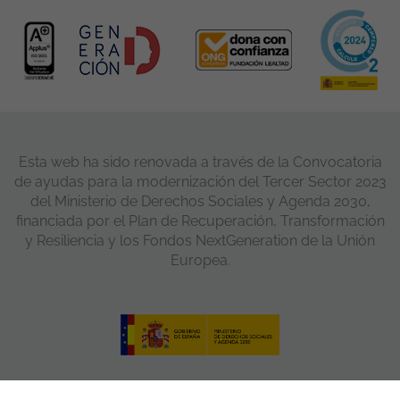
Esta web ha sido renovada a través de la Convocatoria
de ayudas para la modernización del Tercer Sector 2023
del Ministerio de Derechos Sociales y Agenda 2030,
financiada por el Plan de Recuperación, Transformación
y Resiliencia y los Fondos NextGeneration de la Unión
Europea.