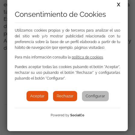
X
en el campo profesional de la estética esperamos sea
tan productiva y satisfactoria como la inicial.
Consentimiento de Cookies
Esperando que las participantes del programa
disfruten y aprovechen de la misma forma que en la
Utilizamos cookies propias y de terceros para analizar el uso
primera fase y agradeciendo su dedicación.
del sitio web y/o mostrar publicidad relacionada con tu
Agradecemos a las participantes por su compromiso y
preferencia sobre la base de un perfil elaborado a partir de tu
dedicación hacia el programa.
hábito de navegación (por ejemplo, páginas visitadas).
Para más información consulta la
política de cookies
.
Puedes aceptar todas las cookies pulsando el botón "Aceptar",
rechazar su uso pulsando el botón "Rechazar" y configurarlas
Volver a Actualidad
pulsando el botón "Configurar".
Aceptar
Rechazar
Configurar
Compartir
:
Powered by
SocialCo