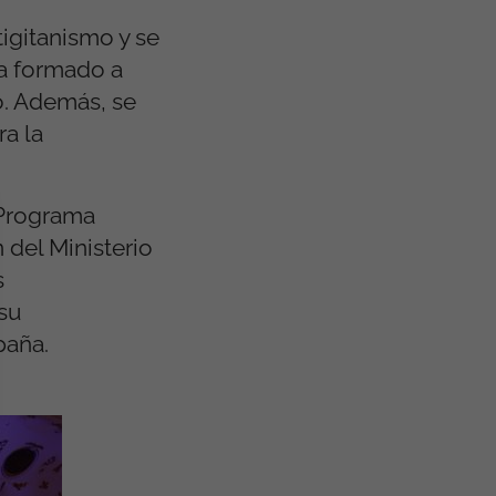
igitanismo y se
ha formado a
o. Además, se
ra la
 Programa
 del Ministerio
s
 su
paña.