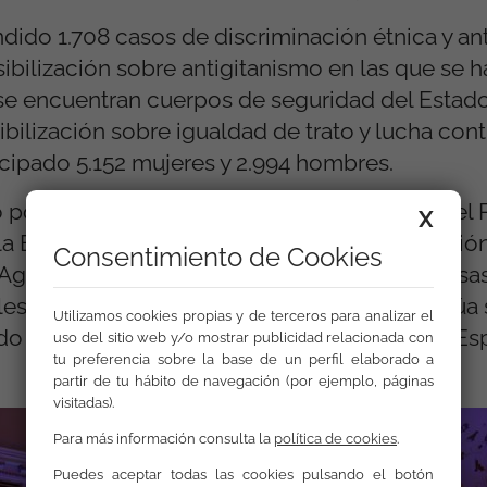
dido 1.708 casos de discriminación étnica y ant
ibilización sobre antigitanismo en las que se 
e se encuentran cuerpos de seguridad del Estad
bilización sobre igualdad de trato y lucha cont
icipado 5.152 mujeres y 2.994 hombres.
do por el Fondo Social Europeo en el marco del
X
la Economía Social (POISES) y la cofinanciación
Consentimiento de Cookies
genda 2030, la Fundación “la Caixa”, y diversa
es, entre otros. Calí se ha renovado y continúa
Utilizamos cookies propias y de terceros para analizar el
do de programación del FSE+ 2021-2029 en Es
uso del sitio web y/o mostrar publicidad relacionada con
tu preferencia sobre la base de un perfil elaborado a
partir de tu hábito de navegación (por ejemplo, páginas
visitadas).
Para más información consulta la
política de cookies
.
Puedes aceptar todas las cookies pulsando el botón