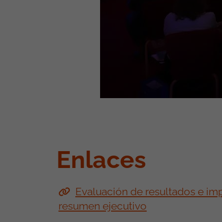
Enlaces
Evaluación de resultados e imp
resumen ejecutivo