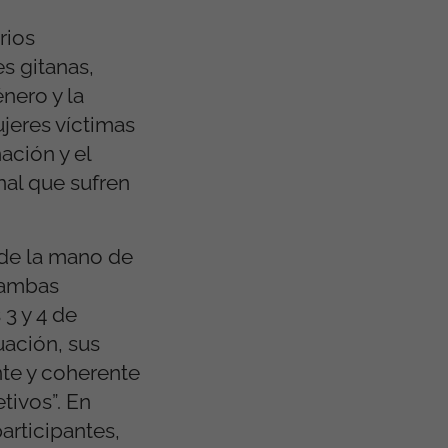
rios
s gitanas,
nero y la
jeres víctimas
ación y el
nal que sufren
 de la mano de
 ambas
3 y 4 de
uación, sus
nte y coherente
tivos”. En
participantes,