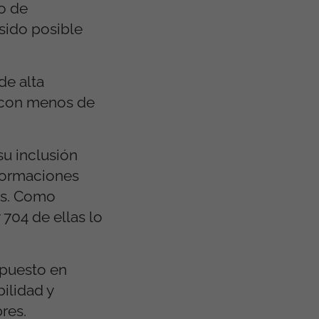
lo de
sido posible
de alta
ve con menos de
su inclusión
 formaciones
es. Como
 704 de ellas lo
 puesto en
ilidad y
res.